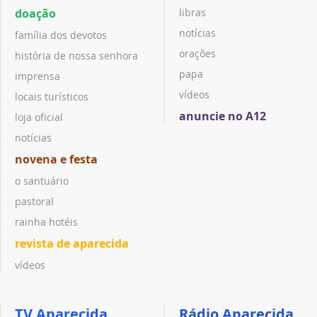
doação
libras
notícias
família dos devotos
orações
história de nossa senhora
papa
imprensa
vídeos
locais turísticos
anuncie no A12
loja oficial
notícias
novena e festa
o santuário
pastoral
rainha hotéis
revista de aparecida
vídeos
TV Aparecida
Rádio Aparecida