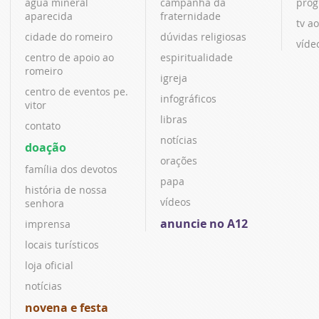
água mineral
campanha da
prog
aparecida
fraternidade
tv ao
cidade do romeiro
dúvidas religiosas
víde
centro de apoio ao
espiritualidade
romeiro
igreja
centro de eventos pe.
infográficos
vitor
libras
contato
notícias
doação
orações
família dos devotos
papa
história de nossa
vídeos
senhora
anuncie no A12
imprensa
locais turísticos
loja oficial
notícias
novena e festa