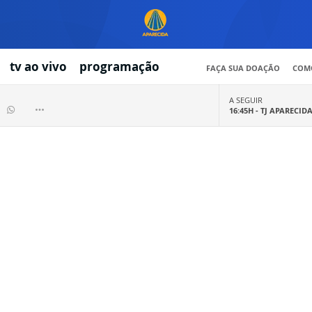
tv ao vivo
programação
FAÇA SUA DOAÇÃO
COMO
A SEGUIR
16:45H -
TJ APARECID