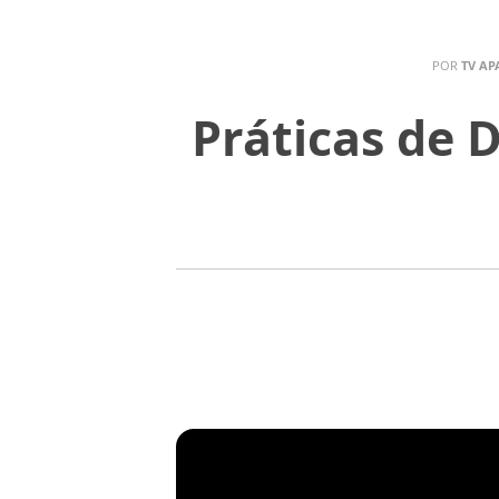
POR
TV AP
Práticas de 