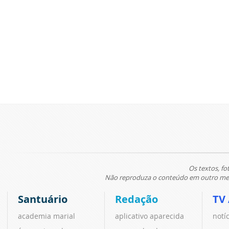
Os textos, fo
Não reproduza o conteúdo em outro meio
Santuário
Redação
TV
academia marial
aplicativo aparecida
notí