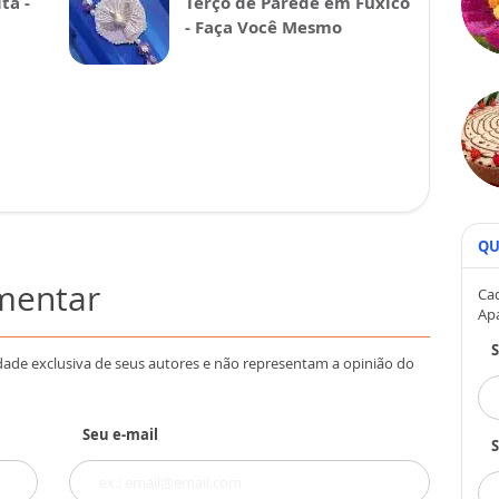
ta -
Terço de Parede em Fuxico
- Faça Você Mesmo
QU
omentar
Cad
Ap
dade exclusiva de seus autores e não representam a opinião do
Seu e-mail
S