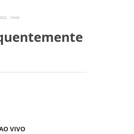
2022 - 15H56
requentemente
 AO VIVO