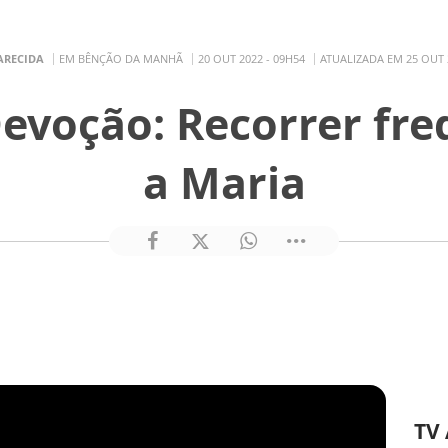
ARECIDA
EM BÊNÇÃO DA MANHÃ
20 OUT 2022 - 09H54
ATUALIZADA EM 25 OUT 
Devoção: Recorrer f
a Maria
TV