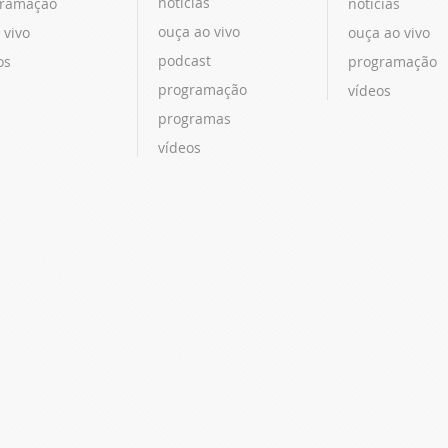
notícias
ramação
notícias
ouça ao vivo
 vivo
ouça ao vivo
podcast
os
programação
programação
vídeos
programas
vídeos