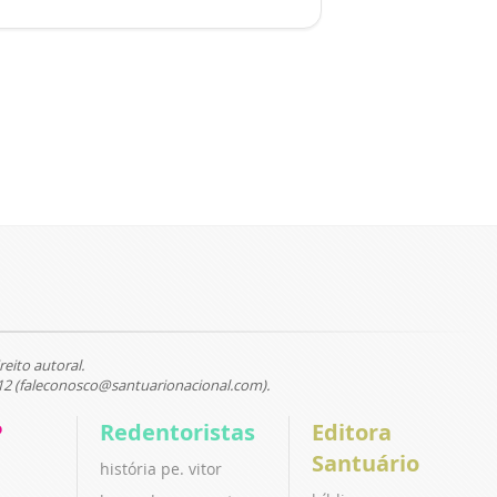
reito autoral.
12 (faleconosco@santuarionacional.com).
P
Redentoristas
Editora
Santuário
história pe. vitor