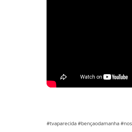
#tvaparecida #bençaodamanha #nos