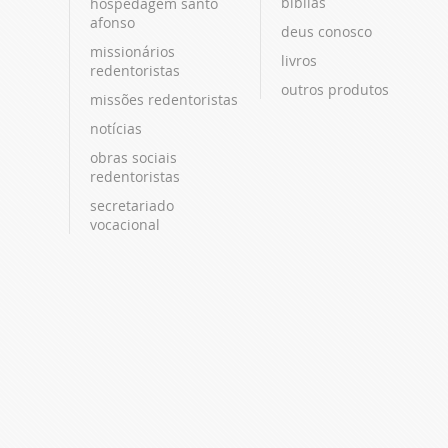
bíblias
hospedagem santo
afonso
deus conosco
missionários
livros
redentoristas
outros produtos
missões redentoristas
notícias
obras sociais
redentoristas
secretariado
vocacional