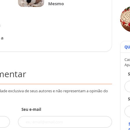
Mesmo
s
 a
QU
Cad
Ap
omentar
dade exclusiva de seus autores e não representam a opinião do
S
Seu e-mail