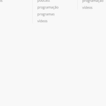
podcast
os
programação
programação
vídeos
programas
vídeos