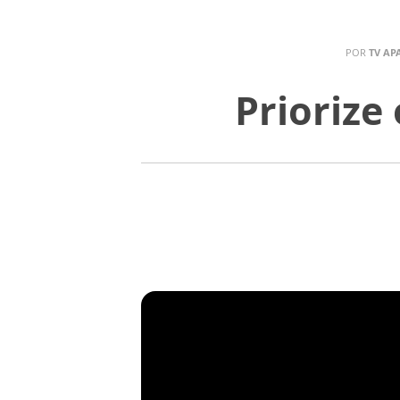
POR
TV AP
Priorize