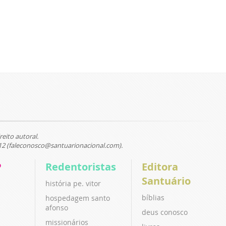
reito autoral.
12 (faleconosco@santuarionacional.com).
P
Redentoristas
Editora
Santuário
história pe. vitor
bíblias
hospedagem santo
afonso
deus conosco
missionários