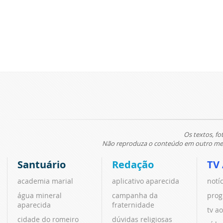
Os textos, fo
Não reproduza o conteúdo em outro meio
Santuário
Redação
TV
academia marial
aplicativo aparecida
notí
água mineral
campanha da
prog
aparecida
fraternidade
tv ao
cidade do romeiro
dúvidas religiosas