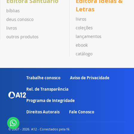
Editora Santuário
Editora Ideias &
Letras
bíblias
livros
deus conosco
coleções
livros
lançamentos
outros produtos
ebook
catálogo
Trabalhe conosco
Aviso de Privacidade
Rel. de Transparência
Programa de Integridade
Direitos Autorais
Fale Conosco
© 2007 - 2026. A12 - Conectados pela fé.