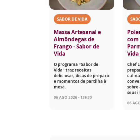
SABOR DE VIDA
SABO
Massa Artesanal e
Pole
Almôndegas de
com 
Frango - Sabor de
Parm
Vida
Vida
O programa “Sabor de
Chef 
Vida” traz receitas
prepar
deliciosas, dicas de preparo
culiná
e momentos de partilha à
conve
mesa.
sobre 
seus i
06 AGO 2026 - 13H30
06 AGO