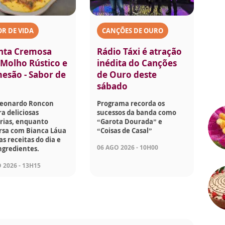
R DE VIDA
CANÇÕES DE OURO
nta Cremosa
Rádio Táxi é atração
Molho Rústico e
inédita do Canções
esão - Sabor de
de Ouro deste
sábado
Leonardo Roncon
Programa recorda os
a deliciosas
sucessos da banda como
rias, enquanto
“Garota Dourada” e
rsa com Bianca Láua
“Coisas de Casal”
as receitas do dia e
06 AGO 2026 - 10H00
ngredientes.
 2026 - 13H15