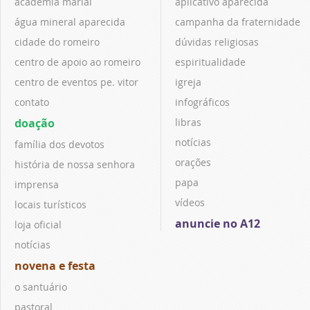
academia marial
aplicativo aparecida
água mineral aparecida
campanha da fraternidade
cidade do romeiro
dúvidas religiosas
centro de apoio ao romeiro
espiritualidade
centro de eventos pe. vitor
igreja
contato
infográficos
doação
libras
notícias
família dos devotos
orações
história de nossa senhora
papa
imprensa
vídeos
locais turísticos
anuncie no A12
loja oficial
notícias
novena e festa
o santuário
pastoral