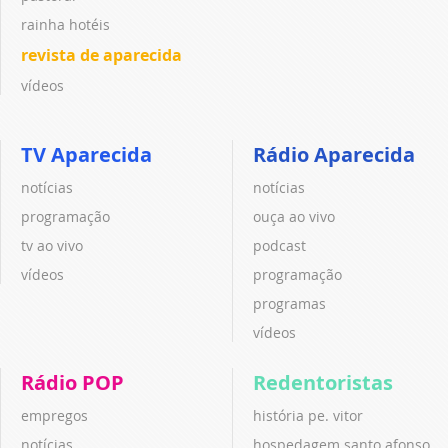
rainha hotéis
revista de aparecida
vídeos
TV Aparecida
Rádio Aparecida
notícias
notícias
programação
ouça ao vivo
tv ao vivo
podcast
vídeos
programação
programas
vídeos
Rádio POP
Redentoristas
empregos
história pe. vitor
notícias
hospedagem santo afonso