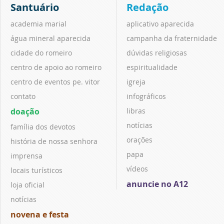
Santuário
Redação
academia marial
aplicativo aparecida
água mineral aparecida
campanha da fraternidade
cidade do romeiro
dúvidas religiosas
centro de apoio ao romeiro
espiritualidade
centro de eventos pe. vitor
igreja
contato
infográficos
doação
libras
notícias
família dos devotos
orações
história de nossa senhora
papa
imprensa
vídeos
locais turísticos
anuncie no A12
loja oficial
notícias
novena e festa