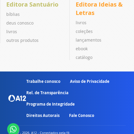
Editora Santuário
Editora Ideias &
Letras
bíblias
livros
deus conosco
coleções
livros
lançamentos
outros produtos
ebook
catálogo
Trabalhe conosco
Aviso de Privacidade
Rel. de Transparência
Programa de Integridade
Direitos Autorais
Fale Conosco
© 2007 - 2026. A12 - Conectados pela fé.