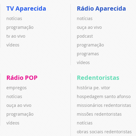
TV Aparecida
Rádio Aparecida
notícias
notícias
programação
ouça ao vivo
tv ao vivo
podcast
vídeos
programação
programas
vídeos
Rádio POP
Redentoristas
empregos
história pe. vitor
notícias
hospedagem santo afonso
ouça ao vivo
missionários redentoristas
programação
missões redentoristas
vídeos
notícias
obras sociais redentoristas