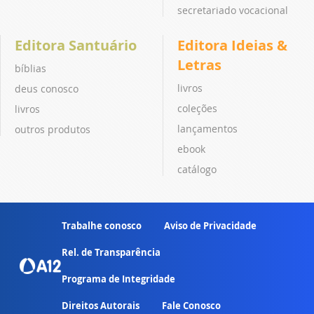
secretariado vocacional
Editora Santuário
Editora Ideias &
Letras
bíblias
livros
deus conosco
coleções
livros
lançamentos
outros produtos
ebook
catálogo
Trabalhe conosco
Aviso de Privacidade
Rel. de Transparência
Programa de Integridade
Direitos Autorais
Fale Conosco