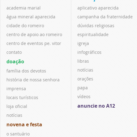
academia marial
aplicativo aparecida
água mineral aparecida
campanha da fraternidade
cidade do romeiro
dúvidas religiosas
centro de apoio ao romeiro
espiritualidade
centro de eventos pe. vitor
igreja
contato
infográficos
doação
libras
notícias
família dos devotos
orações
história de nossa senhora
papa
imprensa
vídeos
locais turísticos
anuncie no A12
loja oficial
notícias
novena e festa
o santuário