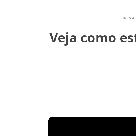
POR
TV A
Veja como es