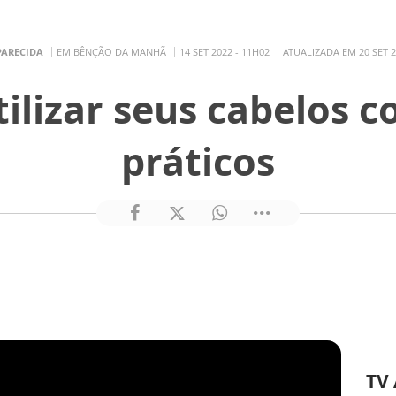
PARECIDA
EM BÊNÇÃO DA MANHÃ
14 SET 2022 - 11H02
ATUALIZADA EM 20 SET 2
tilizar seus cabelos 
práticos
TV