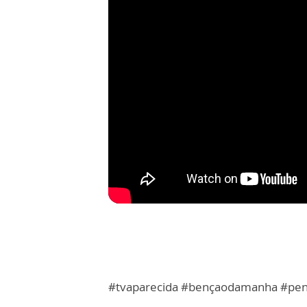
#tvaparecida #bençaodamanha #pe