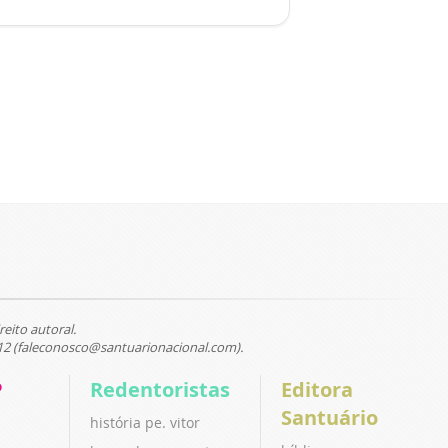
reito autoral.
12 (faleconosco@santuarionacional.com).
P
Redentoristas
Editora
Santuário
história pe. vitor