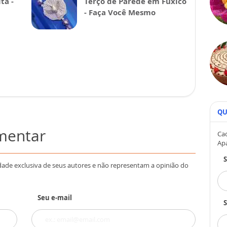
ta -
Terço de Parede em Fuxico
- Faça Você Mesmo
QU
omentar
Cad
Ap
dade exclusiva de seus autores e não representam a opinião do
Seu e-mail
S