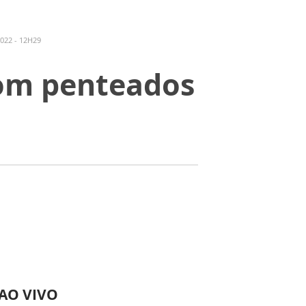
022 - 12H29
com penteados
 AO VIVO