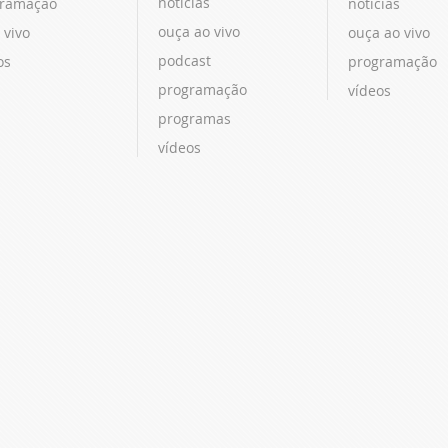
notícias
ramação
notícias
ouça ao vivo
 vivo
ouça ao vivo
podcast
os
programação
programação
vídeos
programas
vídeos