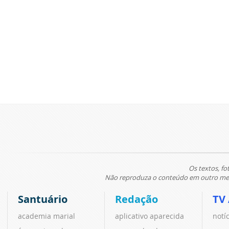
Os textos, fo
Não reproduza o conteúdo em outro meio
Santuário
Redação
TV
academia marial
aplicativo aparecida
notí