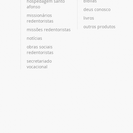
bíblias
hospedagem santo
afonso
deus conosco
missionários
livros
redentoristas
outros produtos
missões redentoristas
notícias
obras sociais
redentoristas
secretariado
vocacional