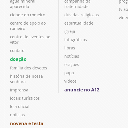
água mineral
campanha da
prog
aparecida
fraternidade
tv ao
cidade do romeiro
dúvidas religiosas
víde
centro de apoio ao
espiritualidade
romeiro
igreja
centro de eventos pe.
infográficos
vitor
libras
contato
notícias
doação
orações
família dos devotos
papa
história de nossa
vídeos
senhora
anuncie no A12
imprensa
locais turísticos
loja oficial
notícias
novena e festa