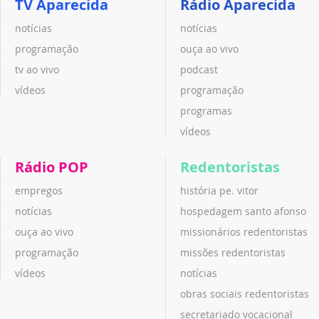
TV Aparecida
Rádio Aparecida
notícias
notícias
programação
ouça ao vivo
tv ao vivo
podcast
vídeos
programação
programas
vídeos
Rádio POP
Redentoristas
empregos
história pe. vitor
notícias
hospedagem santo afonso
ouça ao vivo
missionários redentoristas
programação
missões redentoristas
vídeos
notícias
obras sociais redentoristas
secretariado vocacional