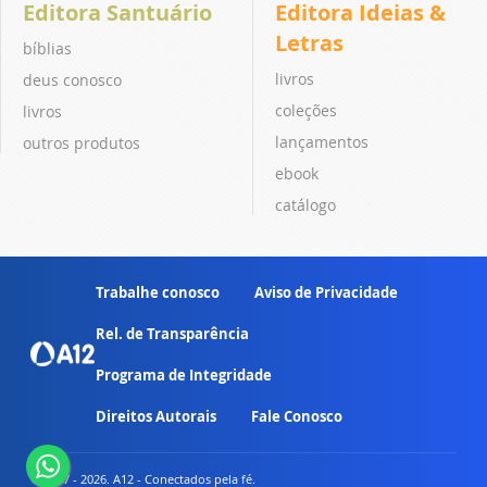
Editora Santuário
Editora Ideias &
Letras
bíblias
livros
deus conosco
coleções
livros
lançamentos
outros produtos
ebook
catálogo
Trabalhe conosco
Aviso de Privacidade
Rel. de Transparência
Programa de Integridade
Direitos Autorais
Fale Conosco
© 2007 - 2026. A12 - Conectados pela fé.