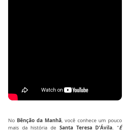
No
Bênção da Manhã
, você conhece um pouco
mais da história de
Santa Teresa D'Ávila
. "
É