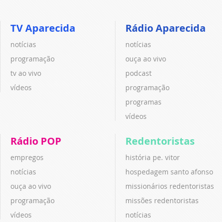
TV Aparecida
Rádio Aparecida
notícias
notícias
programação
ouça ao vivo
tv ao vivo
podcast
vídeos
programação
programas
vídeos
Rádio POP
Redentoristas
empregos
história pe. vitor
notícias
hospedagem santo afonso
ouça ao vivo
missionários redentoristas
programação
missões redentoristas
vídeos
notícias