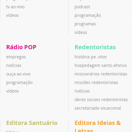
tv ao vivo
podcast
vídeos
programação
programas
vídeos
Rádio POP
Redentoristas
empregos
história pe. vitor
notícias
hospedagem santo afonso
ouça ao vivo
missionários redentoristas
programação
missões redentoristas
vídeos
notícias
obras sociais redentoristas
secretariado vocacional
Editora Santuário
Editora Ideias &
Letras