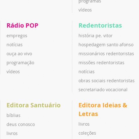
programas
vídeos
Rádio POP
Redentoristas
empregos
história pe. vitor
notícias
hospedagem santo afonso
ouça ao vivo
missionários redentoristas
programação
missões redentoristas
vídeos
notícias
obras sociais redentoristas
secretariado vocacional
Editora Santuário
Editora Ideias &
Letras
bíblias
livros
deus conosco
coleções
livros