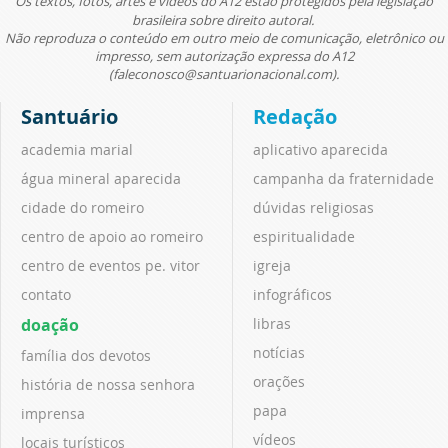
Os textos, fotos, artes e vídeos do A12 estão protegidos pela legislação
brasileira sobre direito autoral.
Não reproduza o conteúdo em outro meio de comunicação, eletrônico ou
impresso, sem autorização expressa do A12
(faleconosco@santuarionacional.com).
Santuário
Redação
academia marial
aplicativo aparecida
água mineral aparecida
campanha da fraternidade
cidade do romeiro
dúvidas religiosas
centro de apoio ao romeiro
espiritualidade
centro de eventos pe. vitor
igreja
contato
infográficos
doação
libras
notícias
família dos devotos
orações
história de nossa senhora
papa
imprensa
vídeos
locais turísticos