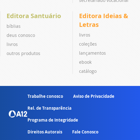
secretariado vocacional
Editora Santuário
Editora Ideias &
Letras
bíblias
livros
deus conosco
coleções
livros
lançamentos
outros produtos
ebook
catálogo
Trabalhe conosco
Aviso de Privacidade
Rel. de Transparência
Programa de Integridade
Direitos Autorais
Fale Conosco