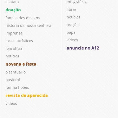
contato
infográficos
doação
libras
notícias
família dos devotos
orações
história de nossa senhora
papa
imprensa
vídeos
locais turísticos
anuncie no A12
loja oficial
notícias
novena e festa
o santuário
pastoral
rainha hotéis
revista de aparecida
vídeos