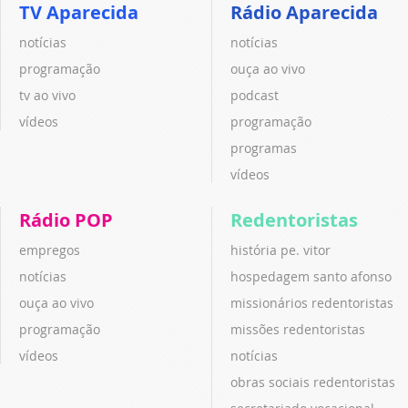
TV Aparecida
Rádio Aparecida
notícias
notícias
programação
ouça ao vivo
tv ao vivo
podcast
vídeos
programação
programas
vídeos
Rádio POP
Redentoristas
empregos
história pe. vitor
notícias
hospedagem santo afonso
ouça ao vivo
missionários redentoristas
programação
missões redentoristas
vídeos
notícias
obras sociais redentoristas