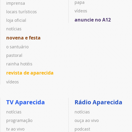
papa
imprensa
vídeos
locais turísticos
anuncie no A12
loja oficial
notícias
novena e festa
o santuário
pastoral
rainha hotéis
revista de aparecida
vídeos
TV Aparecida
Rádio Aparecida
notícias
notícias
programação
ouça ao vivo
tv ao vivo
podcast