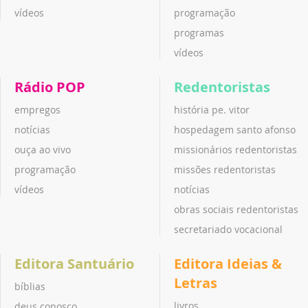
vídeos
programação
programas
vídeos
Rádio POP
Redentoristas
empregos
história pe. vitor
notícias
hospedagem santo afonso
ouça ao vivo
missionários redentoristas
programação
missões redentoristas
vídeos
notícias
obras sociais redentoristas
secretariado vocacional
Editora Santuário
Editora Ideias &
Letras
bíblias
livros
deus conosco