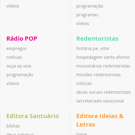
vídeos
programação
programas
vídeos
Rádio POP
Redentoristas
empregos
história pe. vitor
notícias
hospedagem santo afonso
ouça ao vivo
missionários redentoristas
programação
missões redentoristas
vídeos
notícias
obras sociais redentoristas
secretariado vocacional
Editora Santuário
Editora Ideias &
Letras
bíblias
livros
deus conosco