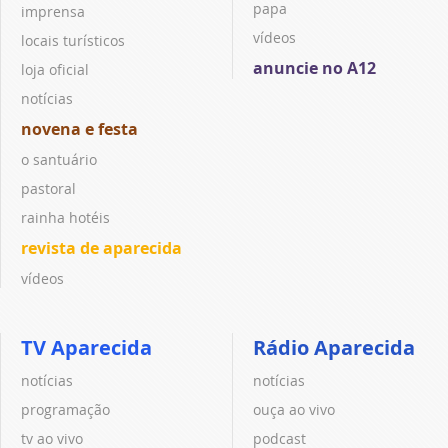
papa
imprensa
vídeos
locais turísticos
anuncie no A12
loja oficial
notícias
novena e festa
o santuário
pastoral
rainha hotéis
revista de aparecida
vídeos
TV Aparecida
Rádio Aparecida
notícias
notícias
programação
ouça ao vivo
tv ao vivo
podcast