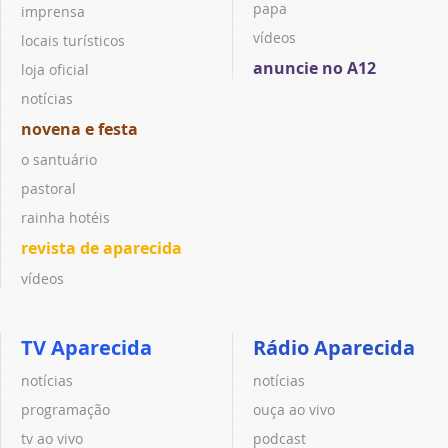
papa
imprensa
vídeos
locais turísticos
anuncie no A12
loja oficial
notícias
novena e festa
o santuário
pastoral
rainha hotéis
revista de aparecida
vídeos
TV Aparecida
Rádio Aparecida
notícias
notícias
programação
ouça ao vivo
tv ao vivo
podcast