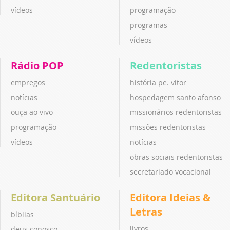
vídeos
programação
programas
vídeos
Rádio POP
Redentoristas
empregos
história pe. vitor
notícias
hospedagem santo afonso
ouça ao vivo
missionários redentoristas
programação
missões redentoristas
vídeos
notícias
obras sociais redentoristas
secretariado vocacional
Editora Santuário
Editora Ideias &
Letras
bíblias
livros
deus conosco