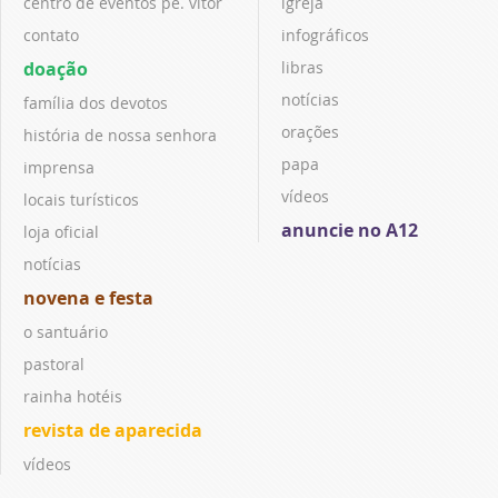
centro de eventos pe. vitor
igreja
contato
infográficos
doação
libras
notícias
família dos devotos
orações
história de nossa senhora
papa
imprensa
vídeos
locais turísticos
anuncie no A12
loja oficial
notícias
novena e festa
o santuário
pastoral
rainha hotéis
revista de aparecida
vídeos