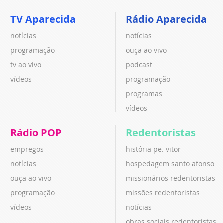
TV Aparecida
Rádio Aparecida
notícias
notícias
programação
ouça ao vivo
tv ao vivo
podcast
vídeos
programação
programas
vídeos
Rádio POP
Redentoristas
empregos
história pe. vitor
notícias
hospedagem santo afonso
ouça ao vivo
missionários redentoristas
programação
missões redentoristas
vídeos
notícias
obras sociais redentoristas