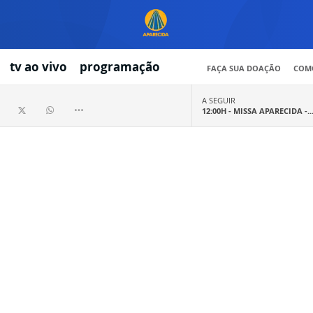
tv ao vivo
programação
FAÇA SUA DOAÇÃO
COMO
A SEGUIR
12:00H -
MISSA APARECIDA -..