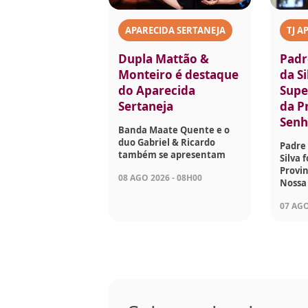
APARECIDA SERTANEJA
TJ A
Dupla Mattão &
Padr
Monteiro é destaque
da Si
do Aparecida
Supe
Sertaneja
da P
Senh
Banda Maate Quente e o
duo Gabriel & Ricardo
Padre 
também se apresentam
Silva 
Provin
08 AGO 2026 - 08H00
Nossa
07 AGO