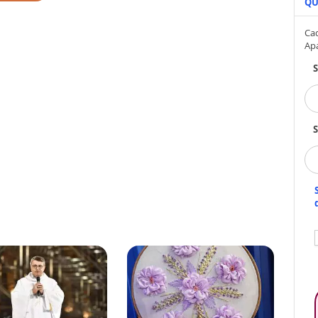
QU
Cad
Ap
S