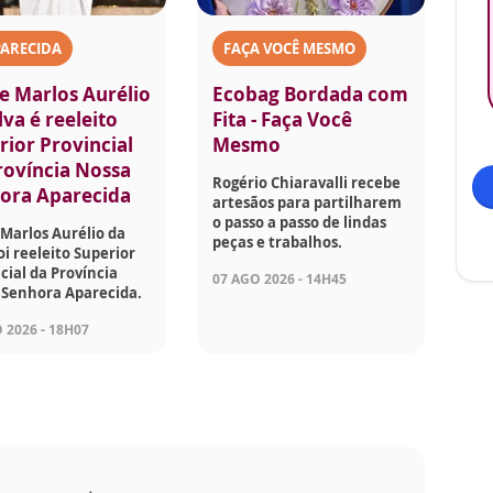
PARECIDA
FAÇA VOCÊ MESMO
e Marlos Aurélio
Ecobag Bordada com
lva é reeleito
Fita - Faça Você
rior Provincial
Mesmo
rovíncia Nossa
Rogério Chiaravalli recebe
ora Aparecida
artesãos para partilharem
o passo a passo de lindas
Marlos Aurélio da
peças e trabalhos.
foi reeleito Superior
cial da Província
07 AGO 2026 - 14H45
 Senhora Aparecida.
 2026 - 18H07