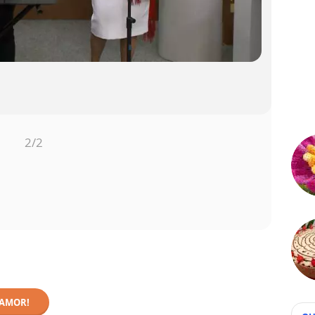
1
/2
 AMOR!