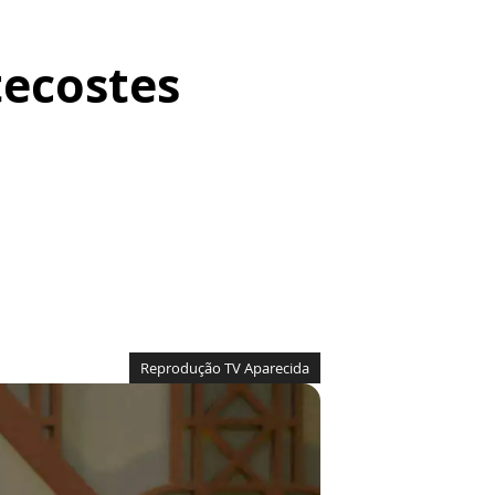
tecostes
Reprodução TV Aparecida