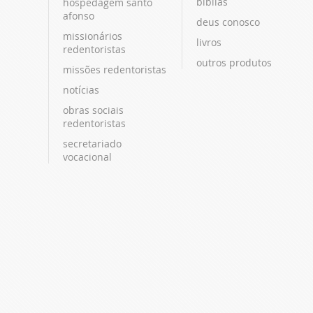
bíblias
hospedagem santo
afonso
deus conosco
missionários
livros
redentoristas
outros produtos
missões redentoristas
notícias
obras sociais
redentoristas
secretariado
vocacional