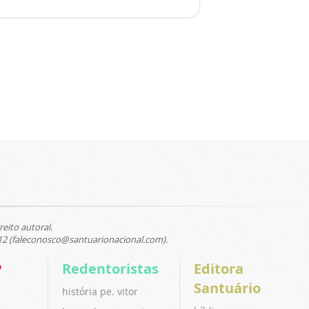
reito autoral.
12 (faleconosco@santuarionacional.com).
P
Redentoristas
Editora
Santuário
história pe. vitor