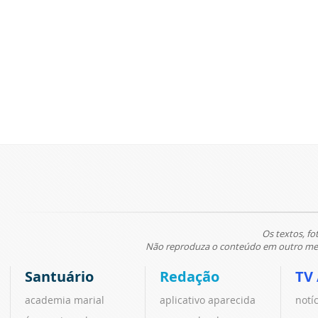
Os textos, fo
Não reproduza o conteúdo em outro meio
Santuário
Redação
TV
academia marial
aplicativo aparecida
notí