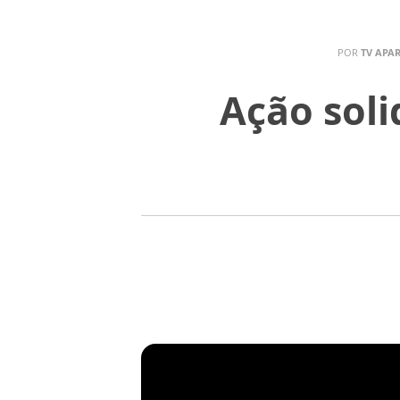
POR
TV APA
Ação soli