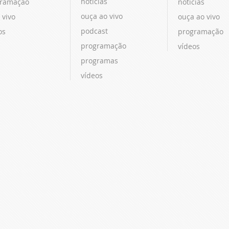
notícias
ramação
notícias
ouça ao vivo
 vivo
ouça ao vivo
podcast
os
programação
programação
vídeos
programas
vídeos