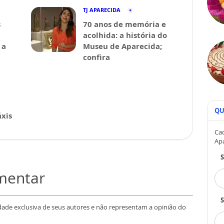
TJ APARECIDA
s
70 anos de memória e
acolhida: a história do
 a
Museu de Aparecida;
confira
QU
xis
Cad
Ap
omentar
S
dade exclusiva de seus autores e não representam a opinião do