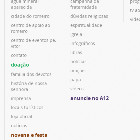
água mineral
campanha da
prog
aparecida
fraternidade
tv ao
cidade do romeiro
dúvidas religiosas
víde
centro de apoio ao
espiritualidade
romeiro
igreja
centro de eventos pe.
infográficos
vitor
libras
contato
notícias
doação
orações
família dos devotos
papa
história de nossa
vídeos
senhora
anuncie no A12
imprensa
locais turísticos
loja oficial
notícias
novena e festa