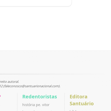
reito autoral.
12 (faleconosco@santuarionacional.com).
P
Redentoristas
Editora
Santuário
história pe. vitor