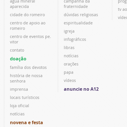
água mineral
campanha da
prog
aparecida
fraternidade
tv ao
cidade do romeiro
dúvidas religiosas
víde
centro de apoio ao
espiritualidade
romeiro
igreja
centro de eventos pe.
infográficos
vitor
libras
contato
notícias
doação
orações
família dos devotos
papa
história de nossa
vídeos
senhora
anuncie no A12
imprensa
locais turísticos
loja oficial
notícias
novena e festa