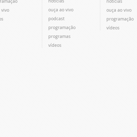
notícias
ramação
notícias
ouça ao vivo
 vivo
ouça ao vivo
podcast
os
programação
programação
vídeos
programas
vídeos