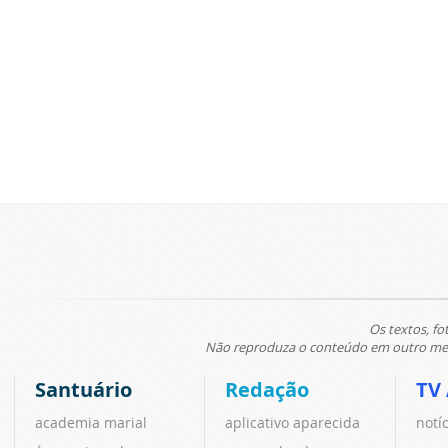
Os textos, fo
Não reproduza o conteúdo em outro meio
Santuário
Redação
TV
academia marial
aplicativo aparecida
notí