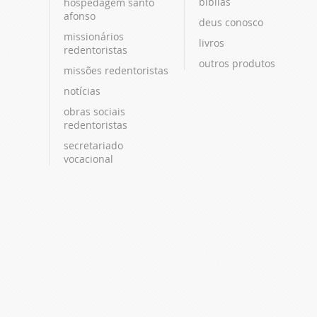
bíblias
hospedagem santo
afonso
deus conosco
missionários
livros
redentoristas
outros produtos
missões redentoristas
notícias
obras sociais
redentoristas
secretariado
vocacional