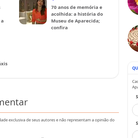
s
70 anos de memória e
acolhida: a história do
 a
Museu de Aparecida;
confira
xis
QU
Cad
Ap
omentar
dade exclusiva de seus autores e não representam a opinião do
S