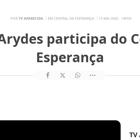
POR
TV APARECIDA
EM CENTRAL DA ESPERANÇA
15 MAI 2020 - 14H54
Arydes participa do C
Esperança
TV