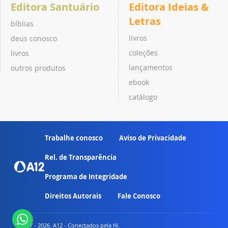
Editora Santuário
Editora Ideias &
Letras
bíblias
livros
deus conosco
coleções
livros
lançamentos
outros produtos
ebook
catálogo
Trabalhe conosco
Aviso de Privacidade
Rel. de Transparência
Programa de Integridade
Direitos Autorais
Fale Conosco
© 2007 - 2026. A12 - Conectados pela fé.