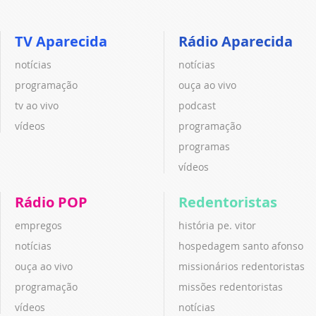
TV Aparecida
Rádio Aparecida
notícias
notícias
programação
ouça ao vivo
tv ao vivo
podcast
vídeos
programação
programas
vídeos
Rádio POP
Redentoristas
empregos
história pe. vitor
notícias
hospedagem santo afonso
ouça ao vivo
missionários redentoristas
programação
missões redentoristas
vídeos
notícias