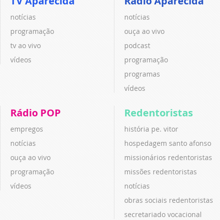
TV Aparecida
Rádio Aparecida
notícias
notícias
programação
ouça ao vivo
tv ao vivo
podcast
vídeos
programação
programas
vídeos
Rádio POP
Redentoristas
empregos
história pe. vitor
notícias
hospedagem santo afonso
ouça ao vivo
missionários redentoristas
programação
missões redentoristas
vídeos
notícias
obras sociais redentoristas
secretariado vocacional