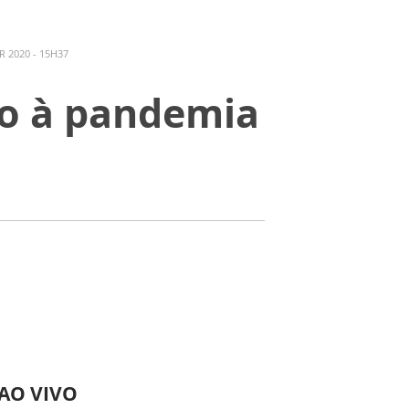
 2020 - 15H37
io à pandemia
 AO VIVO