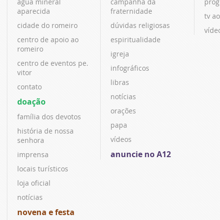
água mineral
campanha da
prog
aparecida
fraternidade
tv ao
cidade do romeiro
dúvidas religiosas
víde
centro de apoio ao
espiritualidade
romeiro
igreja
centro de eventos pe.
infográficos
vitor
libras
contato
notícias
doação
orações
família dos devotos
papa
história de nossa
vídeos
senhora
anuncie no A12
imprensa
locais turísticos
loja oficial
notícias
novena e festa