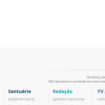
Os textos, fo
Não reproduza o conteúdo em outro meio
Santuário
Redação
TV
academia marial
aplicativo aparecida
notí