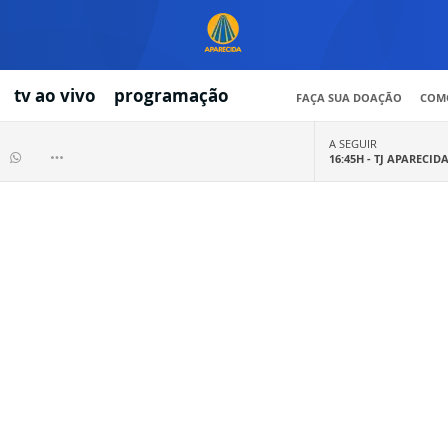
tv ao vivo
programação
FAÇA SUA DOAÇÃO
COMO
A SEGUIR
16:45H -
TJ APARECID