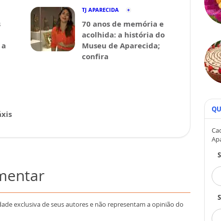
TJ APARECIDA
s
70 anos de memória e
acolhida: a história do
 a
Museu de Aparecida;
confira
QU
xis
Cad
Ap
omentar
S
dade exclusiva de seus autores e não representam a opinião do