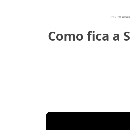
POR
TV APA
Como fica a 