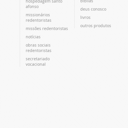
bíblias
hospedagem santo
afonso
deus conosco
missionários
livros
redentoristas
outros produtos
missões redentoristas
notícias
obras sociais
redentoristas
secretariado
vocacional