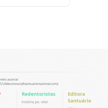
reito autoral.
12 (faleconosco@santuarionacional.com).
P
Redentoristas
Editora
Santuário
história pe. vitor