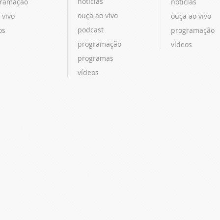
notícias
ramação
notícias
ouça ao vivo
 vivo
ouça ao vivo
podcast
os
programação
programação
vídeos
programas
vídeos