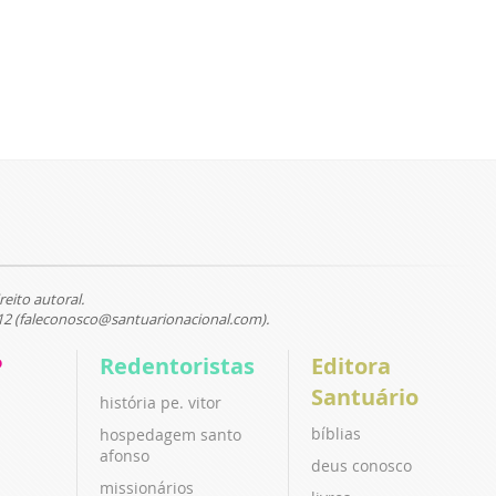
reito autoral.
12 (faleconosco@santuarionacional.com).
P
Redentoristas
Editora
Santuário
história pe. vitor
bíblias
hospedagem santo
afonso
deus conosco
missionários