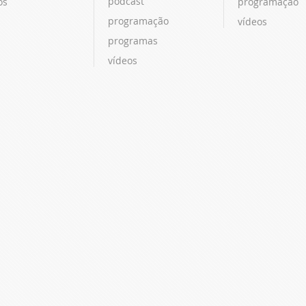
podcast
os
programação
programação
vídeos
programas
vídeos