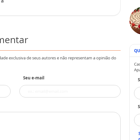
 a
omentar
QU
dade exclusiva de seus autores e não representam a opinião do
Cad
Ap
Seu e-mail
S