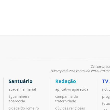
Os textos, fo
Não reproduza o conteúdo em outro meio
Santuário
Redação
TV
academia marial
aplicativo aparecida
notí
água mineral
campanha da
prog
aparecida
fraternidade
tv ao
cidade do romeiro
dúvidas religiosas