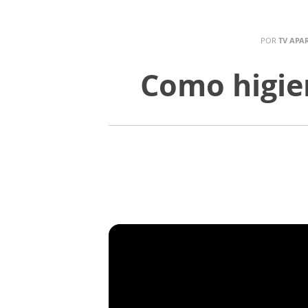
POR
TV APA
Como higie