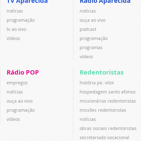
TV Aparecida
Rádio Aparecida
notícias
notícias
programação
ouça ao vivo
tv ao vivo
podcast
vídeos
programação
programas
vídeos
Rádio POP
Redentoristas
empregos
história pe. vitor
notícias
hospedagem santo afonso
ouça ao vivo
missionários redentoristas
programação
missões redentoristas
vídeos
notícias
obras sociais redentoristas
secretariado vocacional