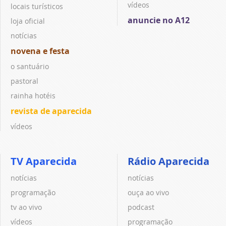
vídeos
locais turísticos
anuncie no A12
loja oficial
notícias
novena e festa
o santuário
pastoral
rainha hotéis
revista de aparecida
vídeos
TV Aparecida
Rádio Aparecida
notícias
notícias
programação
ouça ao vivo
tv ao vivo
podcast
vídeos
programação