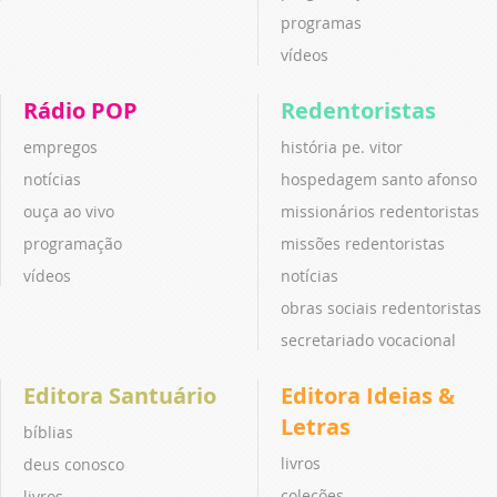
programas
vídeos
Rádio POP
Redentoristas
empregos
história pe. vitor
notícias
hospedagem santo afonso
ouça ao vivo
missionários redentoristas
programação
missões redentoristas
vídeos
notícias
obras sociais redentoristas
secretariado vocacional
Editora Santuário
Editora Ideias &
Letras
bíblias
livros
deus conosco
coleções
livros