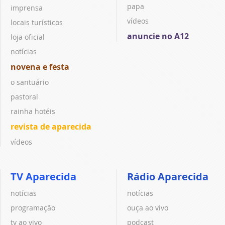
papa
imprensa
vídeos
locais turísticos
anuncie no A12
loja oficial
notícias
novena e festa
o santuário
pastoral
rainha hotéis
revista de aparecida
vídeos
TV Aparecida
Rádio Aparecida
notícias
notícias
programação
ouça ao vivo
tv ao vivo
podcast