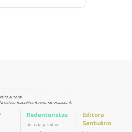
reito autoral.
12 (faleconosco@santuarionacional.com).
P
Redentoristas
Editora
Santuário
história pe. vitor