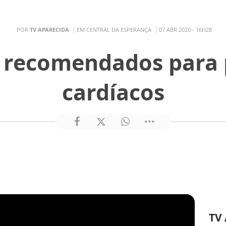
POR
TV APARECIDA
EM CENTRAL DA ESPERANÇA
07 ABR 2020 - 16H28
 recomendados para 
cardíacos
TV