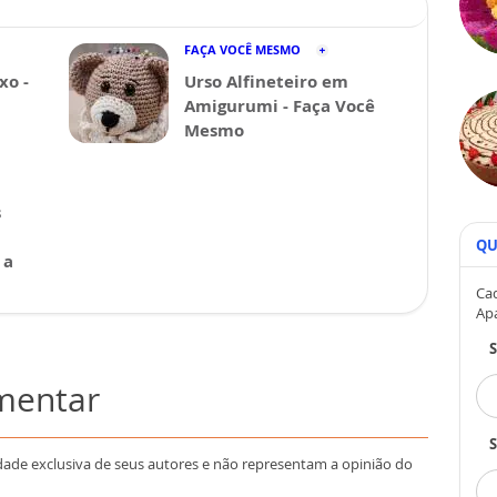
FAÇA VOCÊ MESMO
xo -
Urso Alfineteiro em
Amigurumi - Faça Você
Mesmo
s
QU
 a
Cad
Ap
omentar
S
dade exclusiva de seus autores e não representam a opinião do