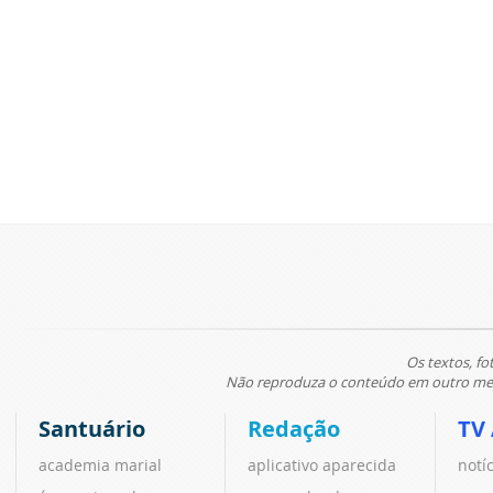
Os textos, fo
Não reproduza o conteúdo em outro meio
Santuário
Redação
TV
academia marial
aplicativo aparecida
notí