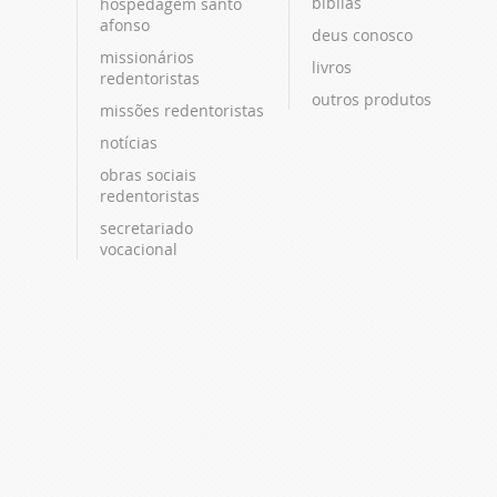
bíblias
hospedagem santo
afonso
deus conosco
missionários
livros
redentoristas
outros produtos
missões redentoristas
notícias
obras sociais
redentoristas
secretariado
vocacional