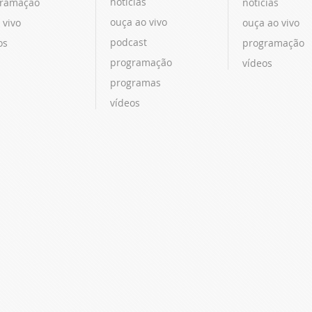
notícias
ramação
notícias
ouça ao vivo
 vivo
ouça ao vivo
podcast
os
programação
programação
vídeos
programas
vídeos