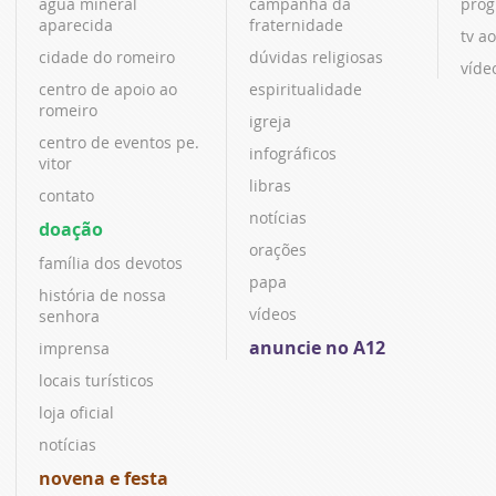
água mineral
campanha da
prog
aparecida
fraternidade
tv ao
cidade do romeiro
dúvidas religiosas
víde
centro de apoio ao
espiritualidade
romeiro
igreja
centro de eventos pe.
infográficos
vitor
libras
contato
notícias
doação
orações
família dos devotos
papa
história de nossa
vídeos
senhora
anuncie no A12
imprensa
locais turísticos
loja oficial
notícias
novena e festa