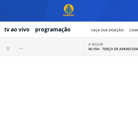
tv ao vivo
programação
FAÇA SUA DOAÇÃO
COMO
A SEGUIR
06:15H -
TERÇO DE APARECID