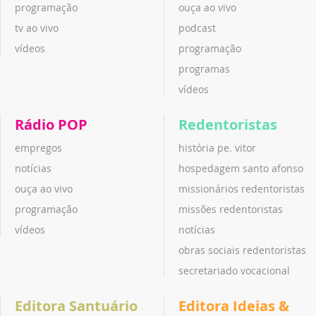
programação
ouça ao vivo
tv ao vivo
podcast
vídeos
programação
programas
vídeos
Rádio POP
Redentoristas
empregos
história pe. vitor
notícias
hospedagem santo afonso
ouça ao vivo
missionários redentoristas
programação
missões redentoristas
vídeos
notícias
obras sociais redentoristas
secretariado vocacional
Editora Santuário
Editora Ideias &