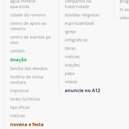
água mineral
campanha da
prog
aparecida
fraternidade
tv ao
cidade do romeiro
dúvidas religiosas
víde
centro de apoio ao
espiritualidade
romeiro
igreja
centro de eventos pe.
infográficos
vitor
libras
contato
notícias
doação
orações
família dos devotos
papa
história de nossa
vídeos
senhora
anuncie no A12
imprensa
locais turísticos
loja oficial
notícias
novena e festa