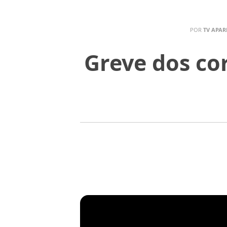
POR
TV APAR
Greve dos co