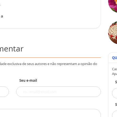
s
 a
omentar
QU
dade exclusiva de seus autores e não representam a opinião do
Cad
Ap
Seu e-mail
S