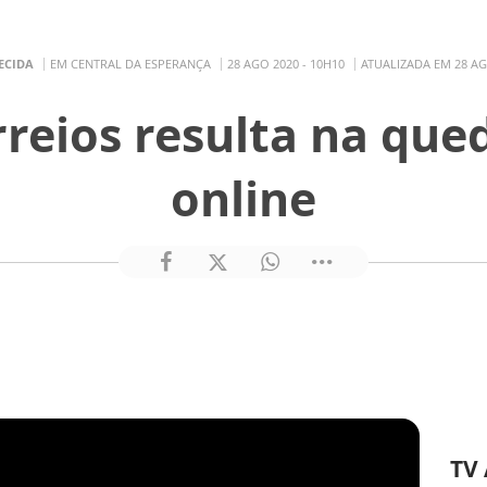
ECIDA
EM CENTRAL DA ESPERANÇA
28 AGO 2020 - 10H10
ATUALIZADA EM 28 AG
rreios resulta na que
online
TV