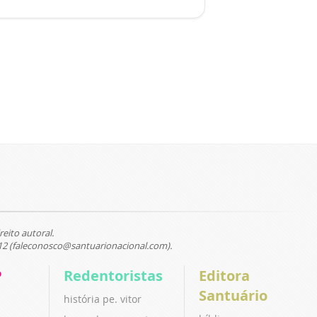
reito autoral.
12 (faleconosco@santuarionacional.com).
P
Redentoristas
Editora
Santuário
história pe. vitor