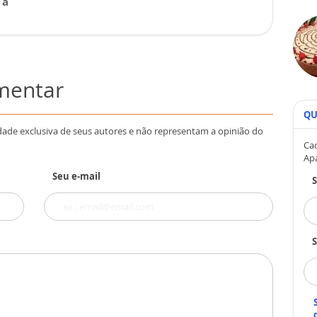
 a
omentar
QU
dade exclusiva de seus autores e não representam a opinião do
Cad
Ap
Seu e-mail
S