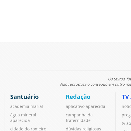
Os textos, fo
Não reproduza o conteúdo em outro meio
Santuário
Redação
TV
academia marial
aplicativo aparecida
notí
água mineral
campanha da
prog
aparecida
fraternidade
tv ao
cidade do romeiro
dúvidas religiosas