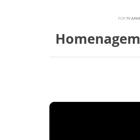
POR
TV APA
Homenagem a