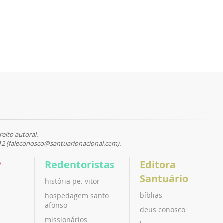
reito autoral.
12 (faleconosco@santuarionacional.com).
P
Redentoristas
Editora
Santuário
história pe. vitor
bíblias
hospedagem santo
afonso
deus conosco
missionários