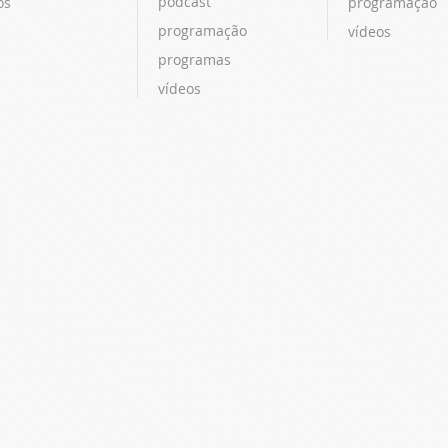
podcast
os
programação
programação
vídeos
programas
vídeos