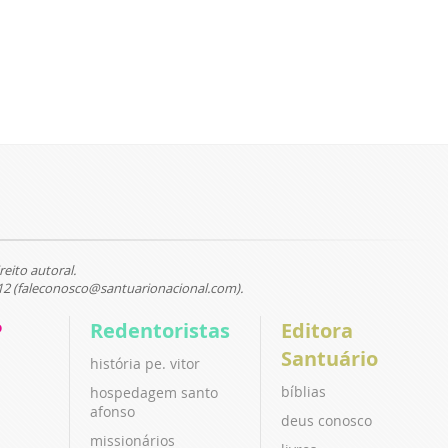
reito autoral.
12 (faleconosco@santuarionacional.com).
P
Redentoristas
Editora
Santuário
história pe. vitor
bíblias
hospedagem santo
afonso
deus conosco
missionários