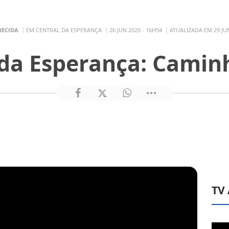
RECIDA
EM CENTRAL DA ESPERANÇA
26 JUN 2020 - 16H54
ATUALIZADA EM 29 JUN
 da Esperança: Camin
TV