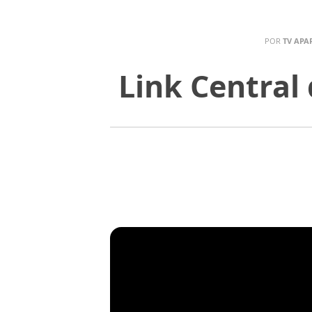
POR
TV APA
Link Central