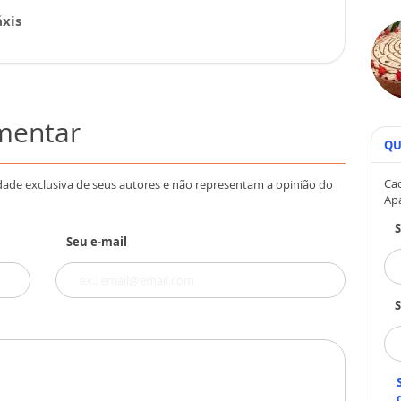
xis
omentar
QU
Cad
dade exclusiva de seus autores e não representam a opinião do
Ap
Seu e-mail
S