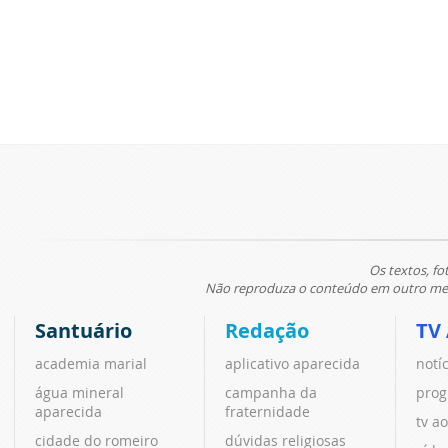
Os textos, fo
Não reproduza o conteúdo em outro meio
Santuário
Redação
TV
academia marial
aplicativo aparecida
notí
água mineral
campanha da
prog
aparecida
fraternidade
tv ao
cidade do romeiro
dúvidas religiosas