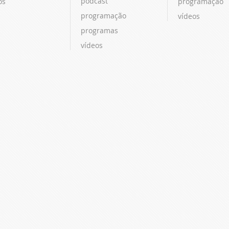
podcast
os
programação
programação
vídeos
programas
vídeos