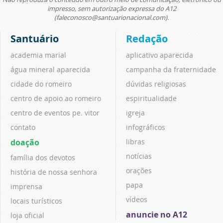
impresso, sem autorização expressa do A12
(faleconosco@santuarionacional.com).
Santuário
Redação
academia marial
aplicativo aparecida
água mineral aparecida
campanha da fraternidade
cidade do romeiro
dúvidas religiosas
centro de apoio ao romeiro
espiritualidade
centro de eventos pe. vitor
igreja
contato
infográficos
doação
libras
notícias
família dos devotos
orações
história de nossa senhora
papa
imprensa
vídeos
locais turísticos
anuncie no A12
loja oficial