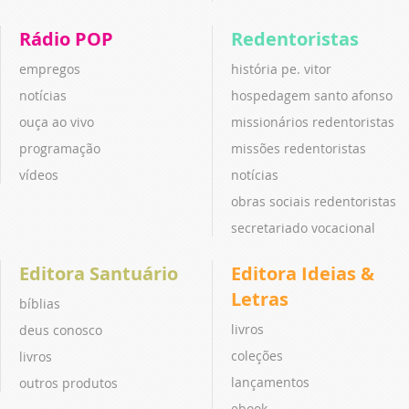
Rádio POP
Redentoristas
empregos
história pe. vitor
notícias
hospedagem santo afonso
ouça ao vivo
missionários redentoristas
programação
missões redentoristas
vídeos
notícias
obras sociais redentoristas
secretariado vocacional
Editora Santuário
Editora Ideias &
Letras
bíblias
livros
deus conosco
coleções
livros
lançamentos
outros produtos
ebook