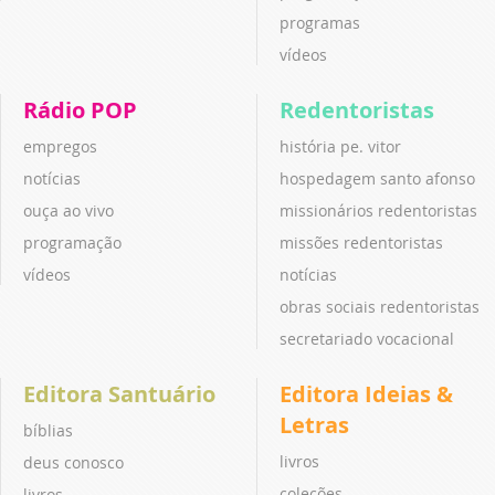
programas
vídeos
Rádio POP
Redentoristas
empregos
história pe. vitor
notícias
hospedagem santo afonso
ouça ao vivo
missionários redentoristas
programação
missões redentoristas
vídeos
notícias
obras sociais redentoristas
secretariado vocacional
Editora Santuário
Editora Ideias &
Letras
bíblias
livros
deus conosco
coleções
livros