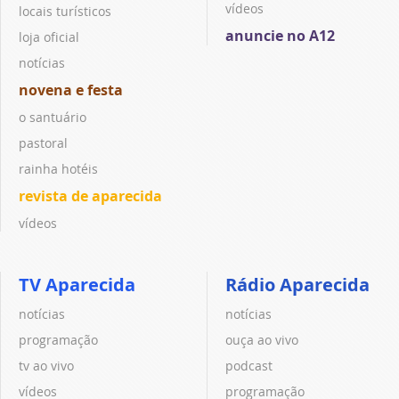
vídeos
locais turísticos
anuncie no A12
loja oficial
notícias
novena e festa
o santuário
pastoral
rainha hotéis
revista de aparecida
vídeos
TV Aparecida
Rádio Aparecida
notícias
notícias
programação
ouça ao vivo
tv ao vivo
podcast
vídeos
programação