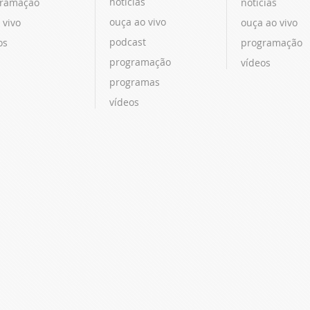
notícias
ramação
notícias
ouça ao vivo
 vivo
ouça ao vivo
podcast
os
programação
programação
vídeos
programas
vídeos