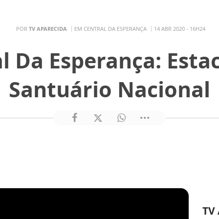
POR
TV APARECIDA
EM CENTRAL DA ESPERANÇA
14 ABR 2020 - 16H24
al Da Esperança: Est
Santuário Nacional
TV