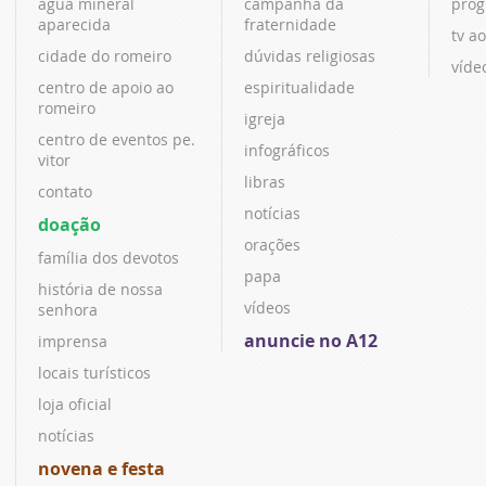
água mineral
campanha da
prog
aparecida
fraternidade
tv ao
cidade do romeiro
dúvidas religiosas
víde
centro de apoio ao
espiritualidade
romeiro
igreja
centro de eventos pe.
infográficos
vitor
libras
contato
notícias
doação
orações
família dos devotos
papa
história de nossa
vídeos
senhora
anuncie no A12
imprensa
locais turísticos
loja oficial
notícias
novena e festa