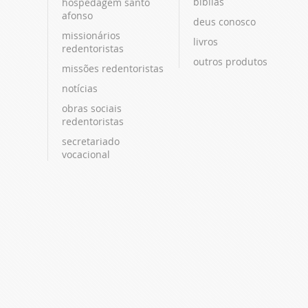
bíblias
hospedagem santo
afonso
deus conosco
missionários
livros
redentoristas
outros produtos
missões redentoristas
notícias
obras sociais
redentoristas
secretariado
vocacional