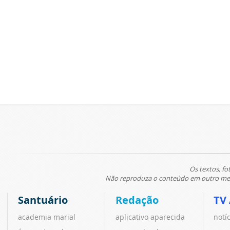
Os textos, fo
Não reproduza o conteúdo em outro meio
Santuário
Redação
TV
academia marial
aplicativo aparecida
notí