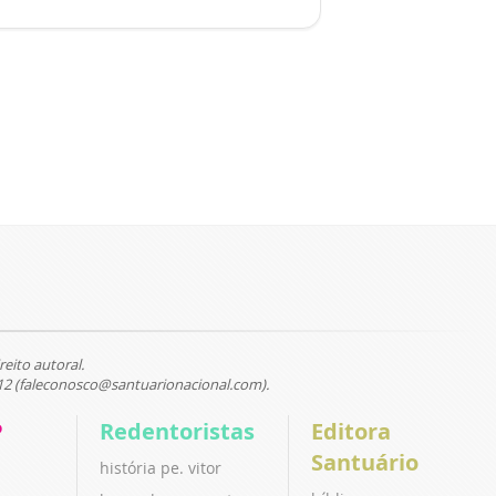
reito autoral.
12 (faleconosco@santuarionacional.com).
P
Redentoristas
Editora
Santuário
história pe. vitor