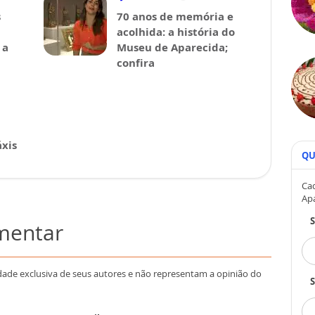
s
70 anos de memória e
acolhida: a história do
 a
Museu de Aparecida;
confira
xis
QU
Cad
Ap
omentar
dade exclusiva de seus autores e não representam a opinião do
S