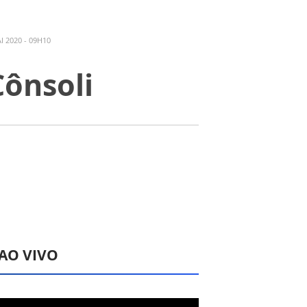
 2020 - 09H10
Cônsoli
 AO VIVO