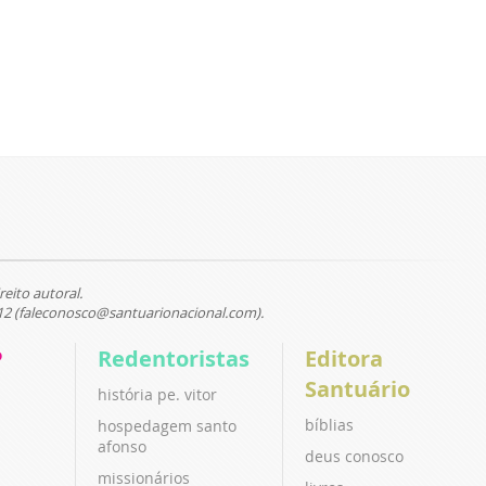
reito autoral.
12 (faleconosco@santuarionacional.com).
P
Redentoristas
Editora
Santuário
história pe. vitor
bíblias
hospedagem santo
afonso
deus conosco
missionários