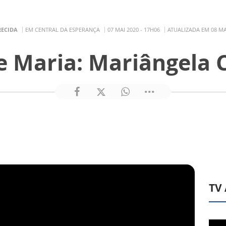
RECIDA
EM CENTRAL DA ESPERANÇA
07 MAI 2020 - 17H06
ATUALIZADA EM 08 MAI
 Maria: Mariângela 
TV