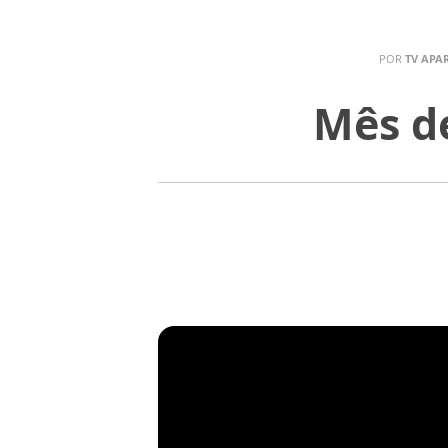
POR
TV APA
Mês de