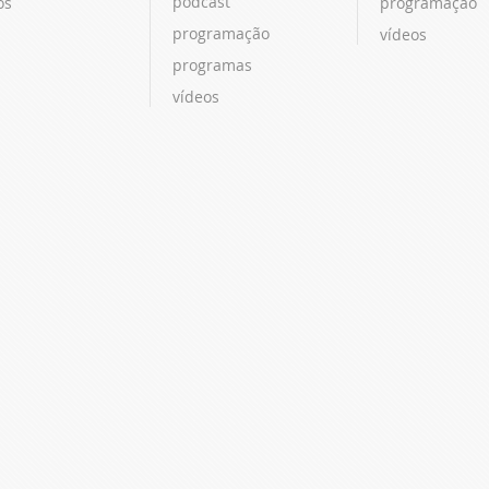
podcast
os
programação
programação
vídeos
programas
vídeos