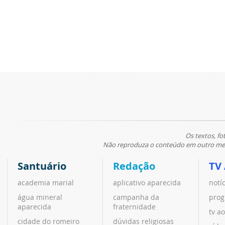
Os textos, fo
Não reproduza o conteúdo em outro meio
Santuário
Redação
TV
academia marial
aplicativo aparecida
notí
água mineral
campanha da
prog
aparecida
fraternidade
tv ao
cidade do romeiro
dúvidas religiosas