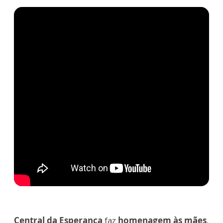
Central da Esperança
faz
homenagem às mães
.