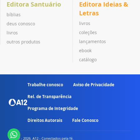
Editora Santuário
Editora Ideias &
Letras
bíblias
livros
deus conosco
coleções
livros
lançamentos
outros produtos
ebook
catálogo
Trabalhe conosco
Aviso de Privacidade
Rel. de Transparência
Programa de Integridade
Direitos Autorais
Fale Conosco
© 2007 - 2026. A12 - Conectados pela fé.