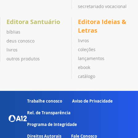
secretariado vocacional
Editora Santuário
Editora Ideias &
Letras
bíblias
livros
deus conosco
coleções
livros
lançamentos
outros produtos
ebook
catálogo
Trabalhe conosco
Aviso de Privacidade
Rel. de Transparência
Programa de Integridade
Direitos Autorais
Fale Conosco