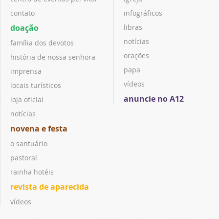
contato
infográficos
doação
libras
notícias
família dos devotos
orações
história de nossa senhora
papa
imprensa
vídeos
locais turísticos
anuncie no A12
loja oficial
notícias
novena e festa
o santuário
pastoral
rainha hotéis
revista de aparecida
vídeos