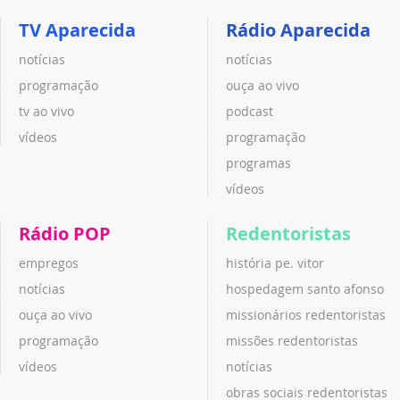
TV Aparecida
Rádio Aparecida
notícias
notícias
programação
ouça ao vivo
tv ao vivo
podcast
vídeos
programação
programas
vídeos
Rádio POP
Redentoristas
empregos
história pe. vitor
notícias
hospedagem santo afonso
ouça ao vivo
missionários redentoristas
programação
missões redentoristas
vídeos
notícias
obras sociais redentoristas