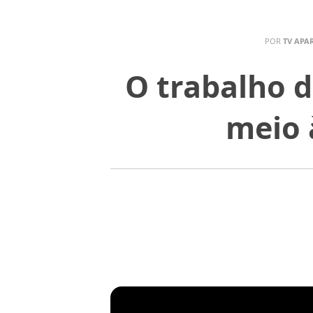
POR
TV APA
O trabalho d
meio 