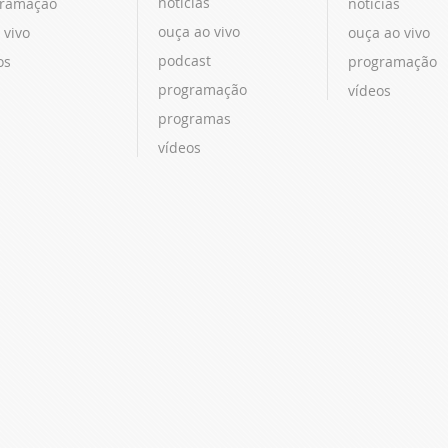
notícias
ramação
notícias
ouça ao vivo
 vivo
ouça ao vivo
podcast
os
programação
programação
vídeos
programas
vídeos