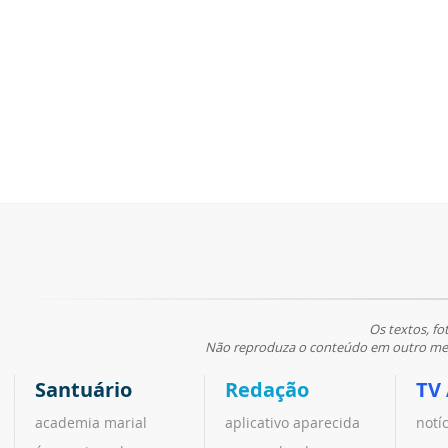
Os textos, fo
Não reproduza o conteúdo em outro meio
Santuário
Redação
TV
academia marial
aplicativo aparecida
notí