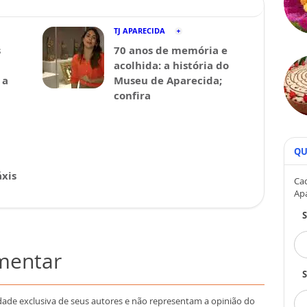
TJ APARECIDA
s
70 anos de memória e
acolhida: a história do
 a
Museu de Aparecida;
confira
QU
xis
Cad
Ap
omentar
S
dade exclusiva de seus autores e não representam a opinião do