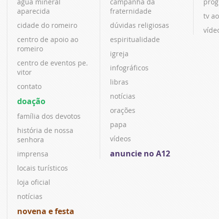
água mineral
campanha da
prog
aparecida
fraternidade
tv ao
cidade do romeiro
dúvidas religiosas
víde
centro de apoio ao
espiritualidade
romeiro
igreja
centro de eventos pe.
infográficos
vitor
libras
contato
notícias
doação
orações
família dos devotos
papa
história de nossa
vídeos
senhora
anuncie no A12
imprensa
locais turísticos
loja oficial
notícias
novena e festa