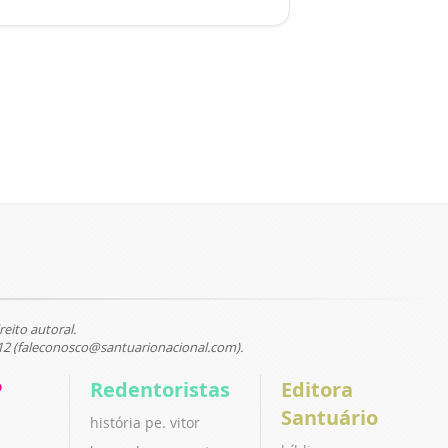
reito autoral.
12 (faleconosco@santuarionacional.com).
P
Redentoristas
Editora
Santuário
história pe. vitor