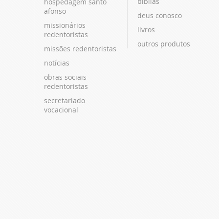
bíblias
hospedagem santo
afonso
deus conosco
missionários
livros
redentoristas
outros produtos
missões redentoristas
notícias
obras sociais
redentoristas
secretariado
vocacional