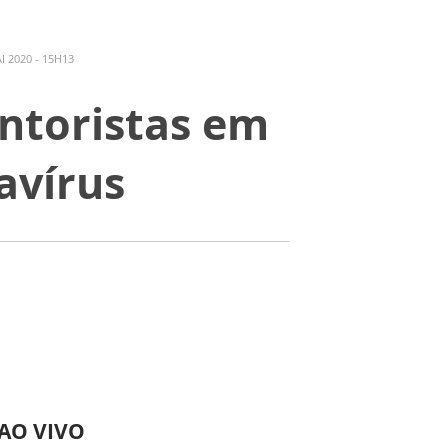
 2020 - 15H13
entoristas em
avírus
 AO VIVO