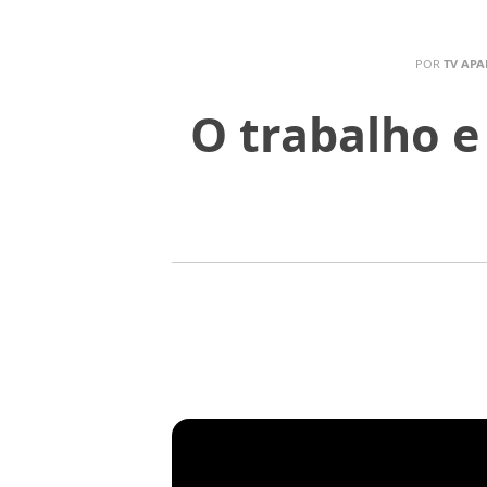
POR
TV APA
O trabalho e