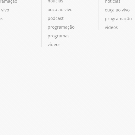
notícias
ramação
notícias
ouça ao vivo
 vivo
ouça ao vivo
podcast
os
programação
programação
vídeos
programas
vídeos