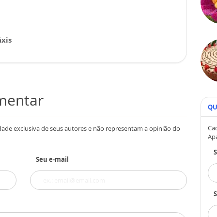
xis
omentar
QU
Cad
dade exclusiva de seus autores e não representam a opinião do
Ap
Seu e-mail
S