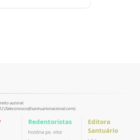
reito autoral.
12 (faleconosco@santuarionacional.com).
P
Redentoristas
Editora
Santuário
história pe. vitor