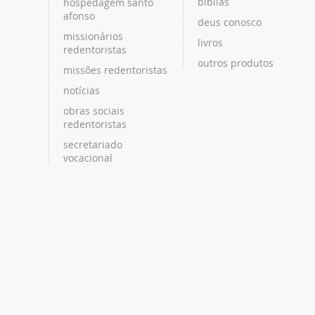
bíblias
hospedagem santo
afonso
deus conosco
missionários
livros
redentoristas
outros produtos
missões redentoristas
notícias
obras sociais
redentoristas
secretariado
vocacional