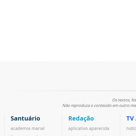
Os textos, fo
Não reproduza o conteúdo em outro meio
Santuário
Redação
TV
academia marial
aplicativo aparecida
notí