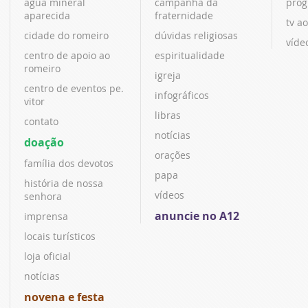
água mineral
campanha da
prog
aparecida
fraternidade
tv ao
cidade do romeiro
dúvidas religiosas
víde
centro de apoio ao
espiritualidade
romeiro
igreja
centro de eventos pe.
infográficos
vitor
libras
contato
notícias
doação
orações
família dos devotos
papa
história de nossa
vídeos
senhora
anuncie no A12
imprensa
locais turísticos
loja oficial
notícias
novena e festa