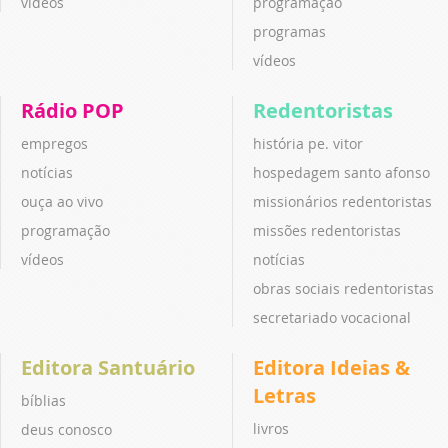
vídeos
programação
programas
vídeos
Rádio POP
Redentoristas
empregos
história pe. vitor
notícias
hospedagem santo afonso
ouça ao vivo
missionários redentoristas
programação
missões redentoristas
vídeos
notícias
obras sociais redentoristas
secretariado vocacional
Editora Santuário
Editora Ideias &
Letras
bíblias
livros
deus conosco