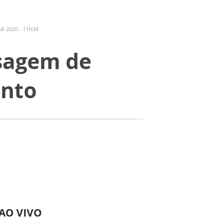
R 2020 - 11H34
sagem de
ento
 AO VIVO