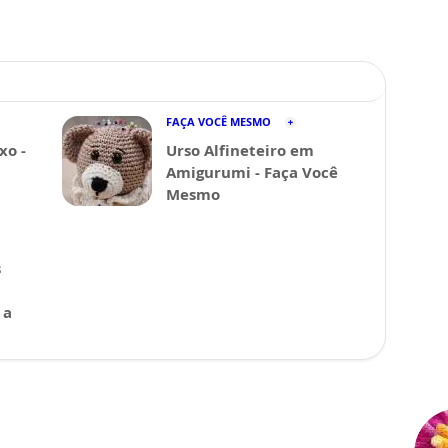
FAÇA VOCÊ MESMO
xo -
Urso Alfineteiro em
Amigurumi - Faça Você
Mesmo
s
 a