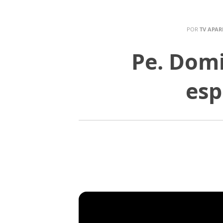
POR
TV APAR
Pe. Dom
esp