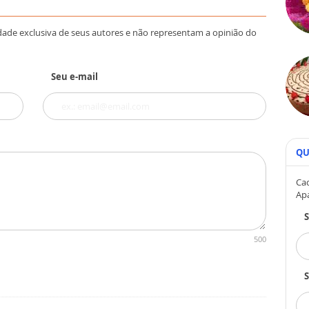
dade exclusiva de seus autores e não representam a opinião do
Seu e-mail
QU
Cad
Ap
500
S