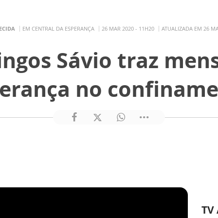
ECIDA
EM CENTRAL DA ESPERANÇA
26 MAR 2020 - 11H20
ATUALIZADA EM 26 MA
ingos Sávio traz men
erança no confinam
TV