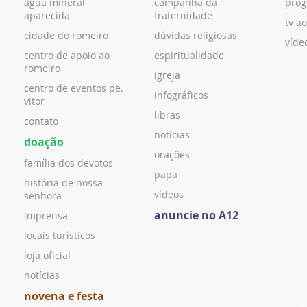
água mineral
campanha da
prog
aparecida
fraternidade
tv ao
cidade do romeiro
dúvidas religiosas
víde
centro de apoio ao
espiritualidade
romeiro
igreja
centro de eventos pe.
infográficos
vitor
libras
contato
notícias
doação
orações
família dos devotos
papa
história de nossa
vídeos
senhora
anuncie no A12
imprensa
locais turísticos
loja oficial
notícias
novena e festa