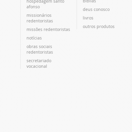
bíblias
hospedagem santo
afonso
deus conosco
missionários
livros
redentoristas
outros produtos
missões redentoristas
notícias
obras sociais
redentoristas
secretariado
vocacional