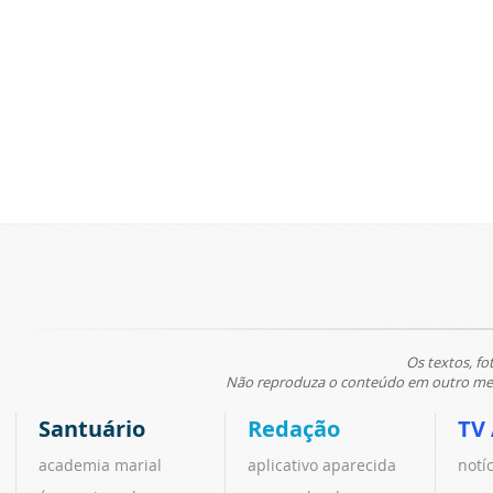
Os textos, fo
Não reproduza o conteúdo em outro meio
Santuário
Redação
TV
academia marial
aplicativo aparecida
notí