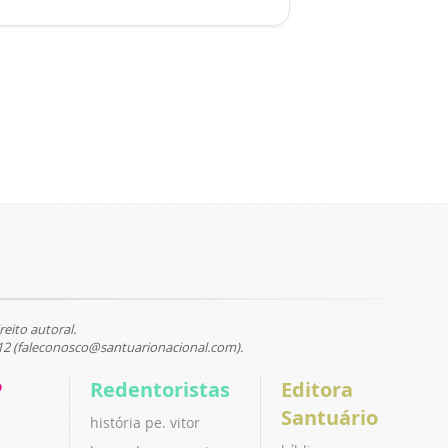
reito autoral.
12 (faleconosco@santuarionacional.com).
P
Redentoristas
Editora
Santuário
história pe. vitor