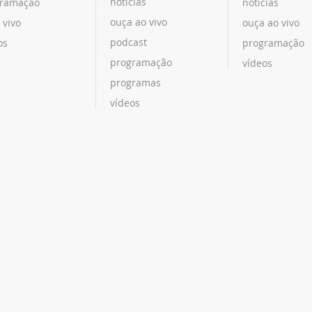
notícias
ramação
notícias
ouça ao vivo
 vivo
ouça ao vivo
podcast
os
programação
programação
vídeos
programas
vídeos