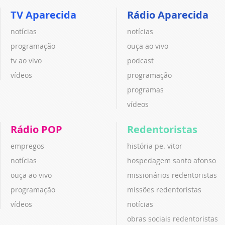
TV Aparecida
Rádio Aparecida
notícias
notícias
programação
ouça ao vivo
tv ao vivo
podcast
vídeos
programação
programas
vídeos
Rádio POP
Redentoristas
empregos
história pe. vitor
notícias
hospedagem santo afonso
ouça ao vivo
missionários redentoristas
programação
missões redentoristas
vídeos
notícias
obras sociais redentoristas