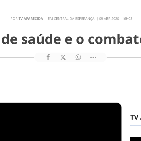
POR
TV APARECIDA
EM CENTRAL DA ESPERANÇA
09 ABR 2020 - 16H08
s de saúde e o comba
TV