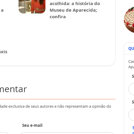
acolhida: a história do
 a
Museu de Aparecida;
confira
QU
xis
Cad
Ap
omentar
S
dade exclusiva de seus autores e não representam a opinião do
Seu e-mail