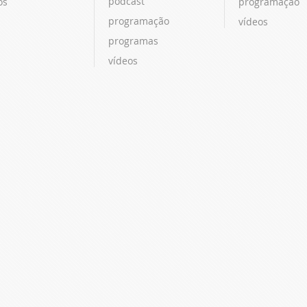
podcast
os
programação
programação
vídeos
programas
vídeos