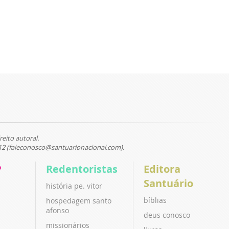
reito autoral.
12 (faleconosco@santuarionacional.com).
P
Redentoristas
Editora
Santuário
história pe. vitor
bíblias
hospedagem santo
afonso
deus conosco
missionários