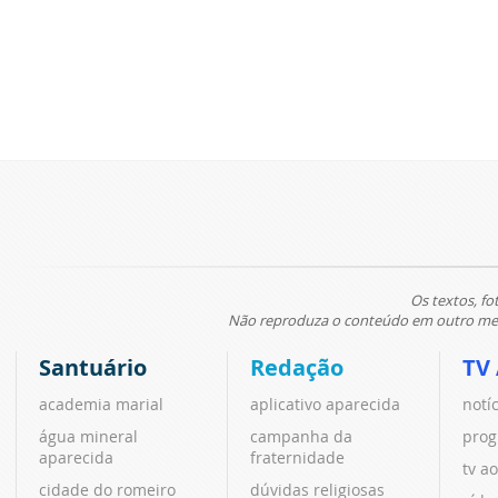
Os textos, fo
Não reproduza o conteúdo em outro meio
Santuário
Redação
TV
academia marial
aplicativo aparecida
notí
água mineral
campanha da
prog
aparecida
fraternidade
tv ao
cidade do romeiro
dúvidas religiosas